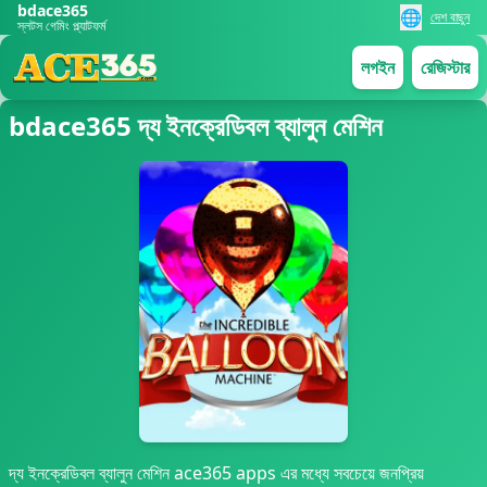
bdace365
🌐
দেশ বাছুন
স্লটস গেমিং প্ল্যাটফর্ম
লগইন
রেজিস্টার
bdace365 দ্য ইনক্রেডিবল ব্যালুন মেশিন
দ্য ইনক্রেডিবল ব্যালুন মেশিন ace365 apps এর মধ্যে সবচেয়ে জনপ্রিয়