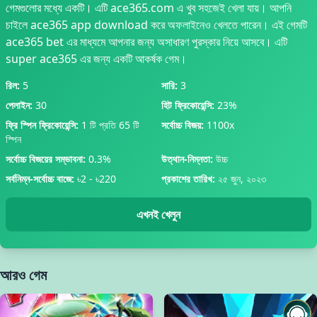
গেমগুলোর মধ্যে একটি। এটি ace365.com এ খুব সহজেই খেলা যায়। আপনি
চাইলে ace365 app download করে অফলাইনেও খেলতে পারেন। এই গেমটি
ace365 bet এর মাধ্যমে আপনার জন্য অসাধারণ পুরস্কার নিয়ে আসবে। এটি
super ace365 এর জন্য একটি আকর্ষক গেম।
রিল:
5
সারি:
3
পেলাইন:
30
হিট ফ্রিকোয়েন্সি:
23%
ফ্রি স্পিন ফ্রিকোয়েন্সি:
1 টি প্রতি 65 টি
সর্বোচ্চ বিজয়:
1100x
স্পিন
সর্বোচ্চ বিজয়ের সম্ভাবনা:
0.3%
উত্থান-নিম্নতা:
উচ্চ
সর্বনিম্ন-সর্বোচ্চ বাজে:
৳2 - ৳220
প্রকাশের তারিখ:
২৫ জুন, ২০২৩
এখনই খেলুন
আরও গেম